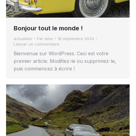
Bonjour tout le monde !
actualités
Par
simo
18 septembre 2024
Laisser un commentaire
Bienvenue sur WordPress. Ceci est votre
premier article. Modifiez-le ou supprimez-le,
puis commencez à écrire !